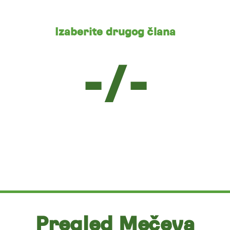
Izaberite drugog člana
-/-
Pregled Mečeva