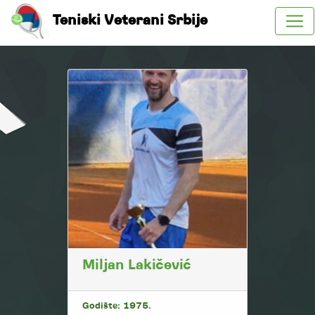
Teniski Veterani Srbije
Miljan Lakičević
Godište: 1975.