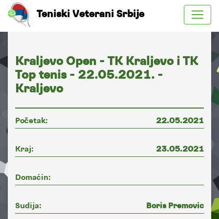
Teniski Veterani Srbije
Kraljevo Open - TK Kraljevo i TK
Top tenis - 22.05.2021. -
Kraljevo
Početak:
22.05.2021
Kraj:
23.05.2021
Domaćin:
Sudija:
Boris Premovic