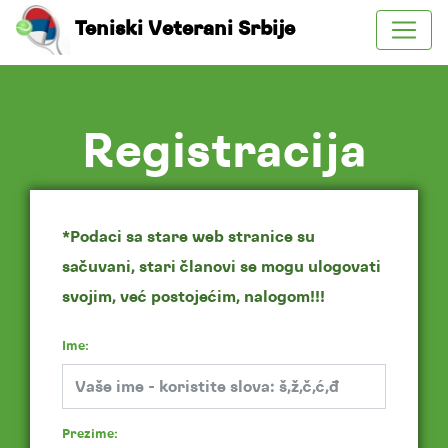
Teniski Veterani Srbije
Registracija
*Podaci sa stare web stranice su
sačuvani, stari članovi se mogu ulogovati
svojim, već postojećim, nalogom!!!
Ime:
Prezime: