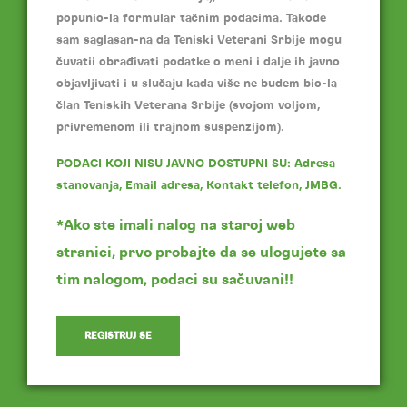
popunio-la formular tačnim podacima. Takođe
sam saglasan-na da Teniski Veterani Srbije mogu
čuvatii obrađivati podatke o meni i dalje ih javno
objavljivati i u slučaju kada više ne budem bio-la
član Teniskih Veterana Srbije (svojom voljom,
privremenom ili trajnom suspenzijom).
PODACI KOJI NISU JAVNO DOSTUPNI SU: Adresa
stanovanja, Email adresa, Kontakt telefon, JMBG.
*Ako ste imali nalog na staroj web
stranici, prvo probajte da se ulogujete sa
tim nalogom, podaci su sačuvani!!
REGISTRUJ SE