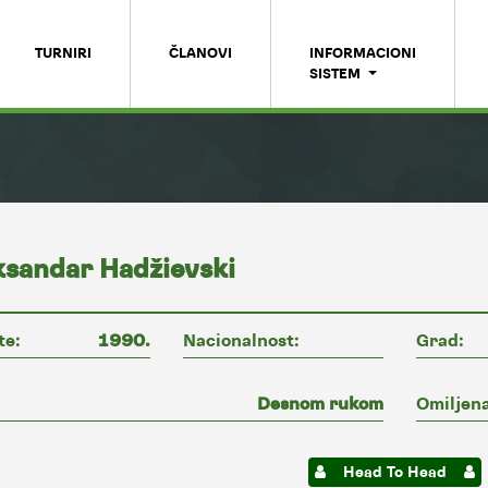
TURNIRI
ČLANOVI
INFORMACIONI
SISTEM
ksandar Hadžievski
te:
1990.
Nacionalnost:
Grad:
Desnom rukom
Omiljena
Head To Head