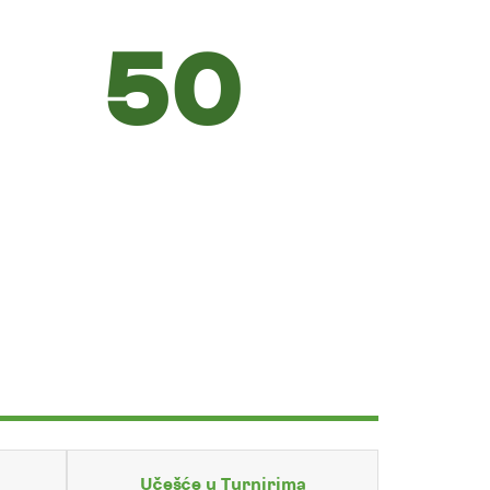
50
Učešće u Turnirima