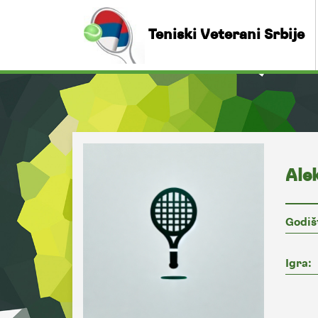
Teniski Veterani Srbije
Ale
Godiš
Igra: