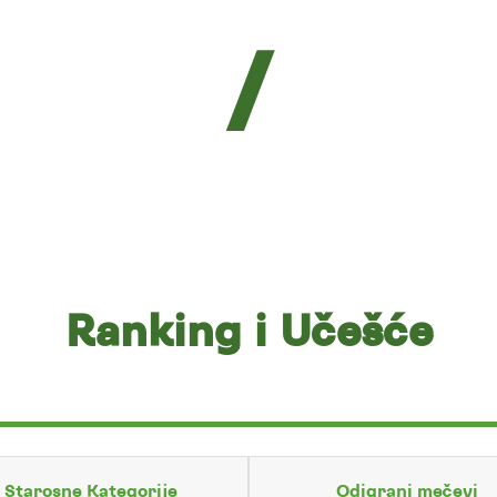
/
Ranking i Učešće
Starosne Kategorije
Odigrani mečevi