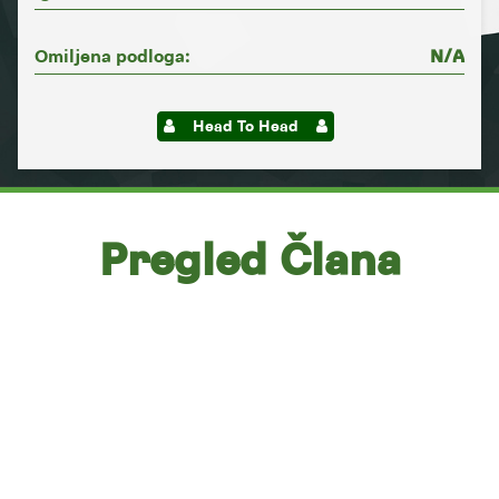
Omiljena podloga:
N/A
Head To Head
Pregled Člana