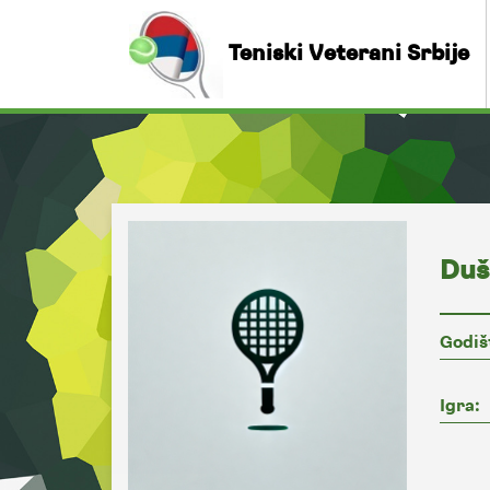
Teniski Veterani Srbije
Duš
Godiš
Igra: