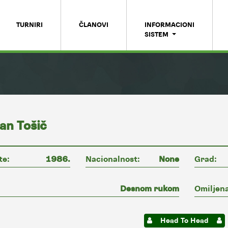
TURNIRI
ČLANOVI
INFORMACIONI
SISTEM
an Tošič
te:
1986.
Nacionalnost:
None
Grad:
Desnom rukom
Omiljena
Head To Head