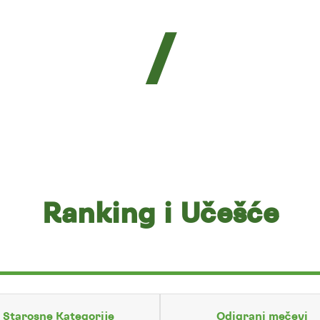
/
Ranking i Učešće
Starosne Kategorije
Odigrani mečevi