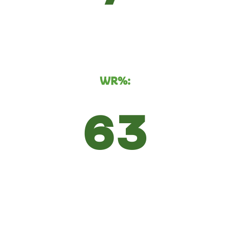
WR%:
63