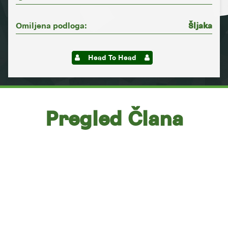
Omiljena podloga:
Šljaka
Head To Head
Pregled Člana