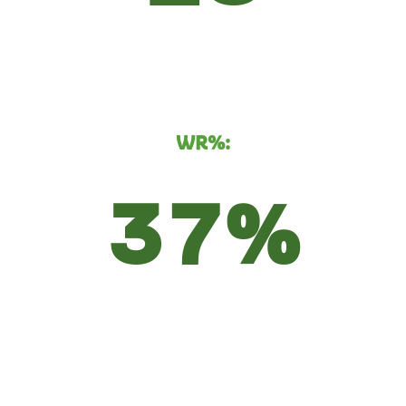
WR%:
37%