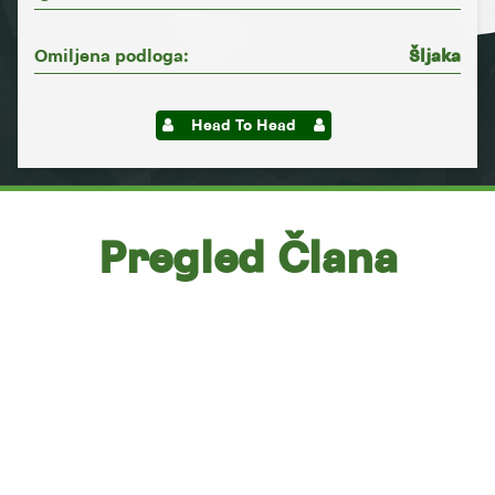
Omiljena podloga:
Šljaka
Head To Head
Pregled Člana