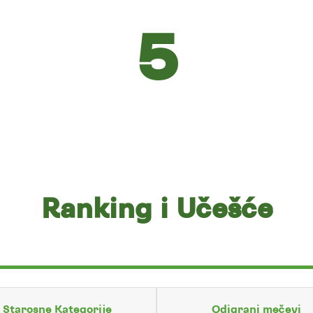
5
Ranking i Učešće
Starosne Kategorije
Odigrani mečevi