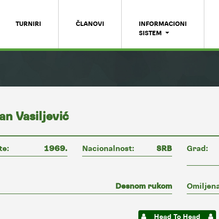
TURNIRI
ČLANOVI
INFORMACIONI
SISTEM
an Vasiljević
te:
1969.
Nacionalnost:
SRB
Grad:
Desnom rukom
Omiljena
Head To Head