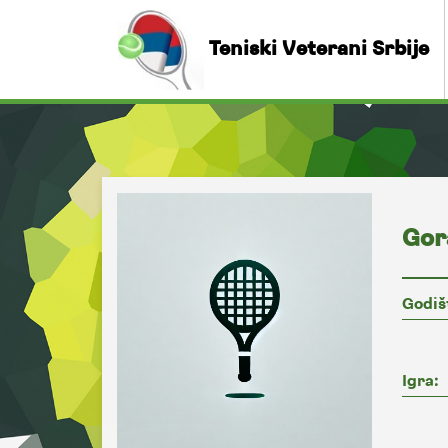
Teniski Veterani Srbije
Gor
Godiš
Igra: