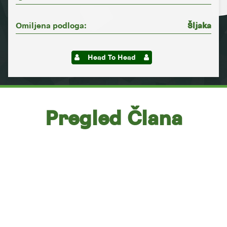
Omiljena podloga:
Šljaka
Head To Head
Pregled Člana