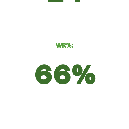
WR%:
66%