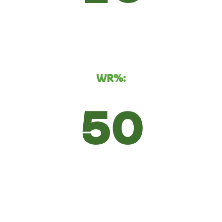
WR%:
50