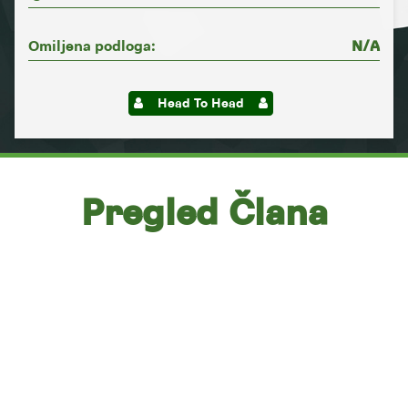
Omiljena podloga:
N/A
Head To Head
Pregled Člana