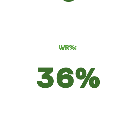
WR%:
36%