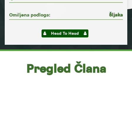
Omiljena podloga:
Šljaka
Head To Head
Pregled Člana