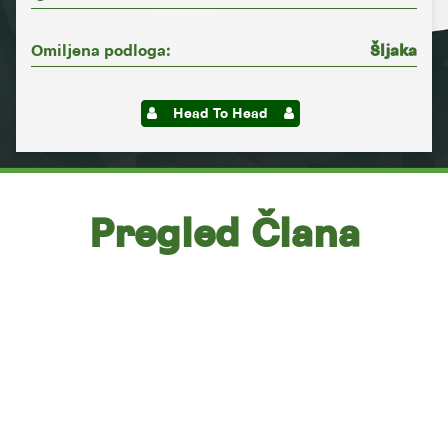
Omiljena podloga:
Šljaka
Head To Head
Pregled Člana