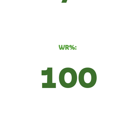
WR%:
100