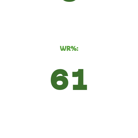
WR%:
61