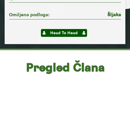
Omiljena podloga:
Šljaka
Head To Head
Pregled Člana