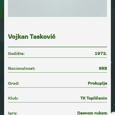
Vojkan Tasković
Godište:
1972.
Nacionalnost:
SRB
Grad:
Prokuplje
Klub:
TK Topličanin
Igra:
Desnom rukom