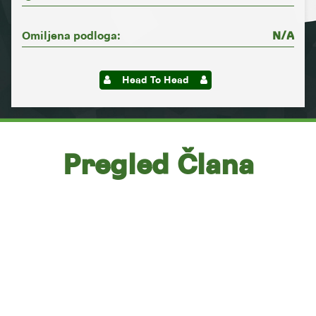
Omiljena podloga:
N/A
Head To Head
Pregled Člana