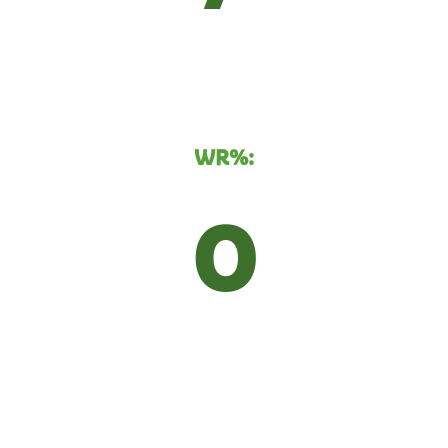
WR%:
0